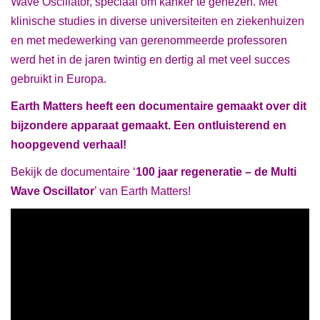
Wave Oscillator, speciaal om kanker te genezen. Met
klinische studies in diverse universiteiten en ziekenhuizen
en met medewerking van gerenommeerde professoren
werd het in de jaren twintig en dertig al met veel succes
gebruikt in Europa.
Earth Matters heeft een documentaire gemaakt over dit
bijzondere apparaat gemaakt. Een ontluisterend en
hoopgevend verhaal!
Bekijk de documentaire ‘
100 jaar regeneratie – de Multi
Wave Oscillator
’ van Earth Matters!