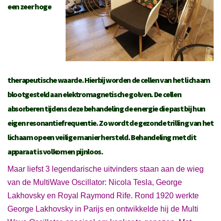
een zeer hoge
therapeutische waarde. Hierbij worden de cellen van het lichaam
blootgesteld aan elektromagnetische golven. De cellen
absorberen tijdens deze behandeling de energie die past bij hun
eigen resonantiefrequentie. Zo wordt de gezonde trilling van het
lichaam op een veilige manier hersteld. Behandeling met dit
apparaat is volkomen pijnloos.
Maar liefst 3 legendarische uitvinders staan aan de wieg
van de MultiWave Oscillator: Nicola Tesla, George
Lakhovsky en Royal Raymond Rife. Rond 1920 werkte
George Lakhovsky in Parijs en ontwikkelde hij de Multi