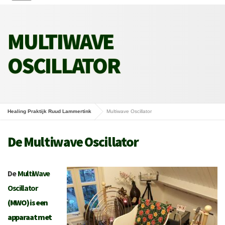
MULTIWAVE
OSCILLATOR
Healing Praktijk Ruud Lammertink
Multiwave Oscillator
De Multiwave Oscillator
De
MultiWave
Oscillator
(MWO) is een
apparaat met