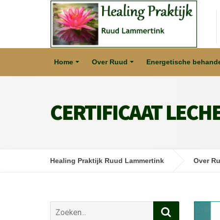
Home
Over Ruud
Energetische behande
CERTIFICAAT LECH
Healing Praktijk Ruud Lammertink
Over R
Zoek
naar: