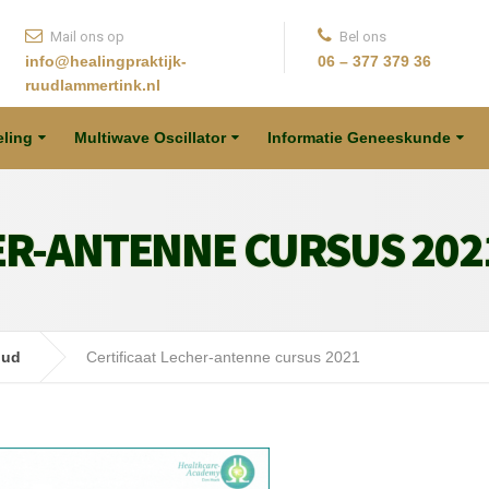
Mail ons op
Bel ons
info@healingpraktijk-
06 – 377 379 36
ruudlammertink.nl
ling
Multiwave Oscillator
Informatie Geneeskunde
ER-ANTENNE CURSUS 202
uud
Certificaat Lecher-antenne cursus 2021