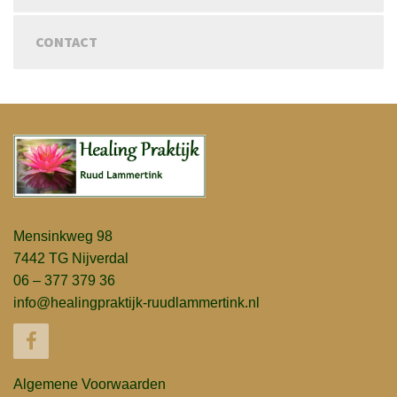
CONTACT
Mensinkweg 98
7442 TG Nijverdal
06 – 377 379 36
info@healingpraktijk-ruudlammertink.nl
Algemene Voorwaarden