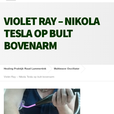
VIOLET RAY – NIKOLA
TESLA OP BULT
BOVENARM
Healing Praktijk Ruud Lammertink
Multiwave Oscillator
Violet Ray – Nikola Tesla op bult bovenarm